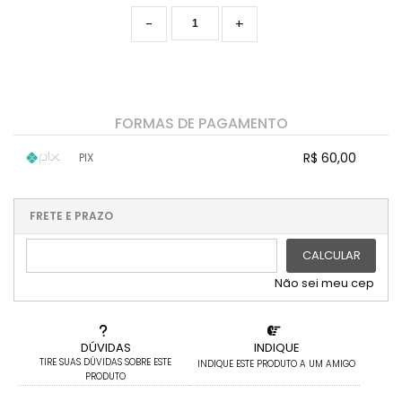
-
+
FORMAS DE PAGAMENTO
R$ 60,00
PIX
1x sem juros de R$ 60,00
.
.
.
.
.
.
.
.
.
.
FRETE E PRAZO
.
CALCULAR
Não sei meu cep
DÚVIDAS
INDIQUE
TIRE SUAS DÚVIDAS SOBRE ESTE
INDIQUE ESTE PRODUTO A UM AMIGO
PRODUTO