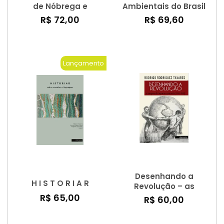
de Nóbrega e
Ambientais do Brasil
Anchieta - 2º Edição
Rural
R$ 72,00
R$ 69,60
Lançamento
Desenhando a
H I S T O R I A R
Revolução – as
imagens da imprensa
R$ 65,00
R$ 60,00
comunista