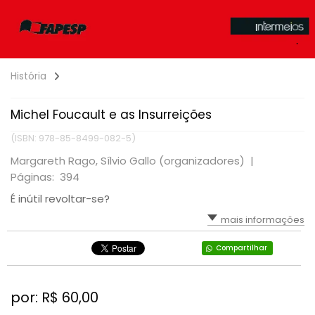
História
Michel Foucault e as Insurreições
(ISBN: 978-85-8499-082-5)
Margareth Rago, Sílvio Gallo (organizadores) |
Páginas: 394
É inútil revoltar-se?
mais informações
Compartilhar
por: R$
60,00