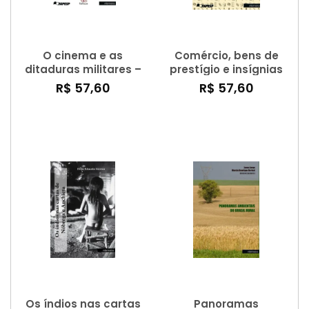
O cinema e as
Comércio, bens de
ditaduras militares –
prestígio e insígnias
contexto, memórias e
de poder – as
R$ 57,60
R$ 57,60
representações
agências centro-
audiovisuais
ocidentais africanas
nos relatos de
viagem de Henrique
de Carvalho em sua
expedição à Lunda
(1884-1888)
Os índios nas cartas
Panoramas