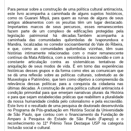
Para pensar sobre a construção de uma política cultural antirracista,
este livro acompanha a caminhada de alguns sujeitos históricos,
como os Guarani Mbyá, para quem as ruínas de alguns de seus
antigos aldeamentos com os jesuítas têm um lugar destacado.
Importantes marcos de seus percursos, esses remanescentes
fazem parte de um complexo de edificações protegidas pela
legislação patrimonial há décadas.Também acompanha a
caminhada das comunidades quilombolas de Ivaporunduva e
Mandira, localizadas no corredor socioambiental do Vale do Ribeira,
e que, como as comunidades quilombolas vizinhas, têm suas
histórias intimamente relacionadas com o maior remanescente
contínuo da Mata Atlântica, com a resistência à escravidão e com a
constante articulação contra as sistemáticas tentativas de
aniquilação de seus modos de vida. É em torno das experiências
históricas desses grupos e da forma como eles as comunicam que
se dá uma reflexão sobre as políticas culturais, sobretudo as de
Museologia e Patrimônio, que tem como objetivo a compreensão da
relevância dessas políticas para a conquista da cidadania nas
últimas décadas. A construção de uma política cultural antirracista é
condição primordial para que emerjam narrativas plurais da História
e para que sejam estabelecidas práticas que reabilitem a pluralidade
da nossa humanidade cindida pelo colonialismo e pela escravidão.
Este livro é o resultado de uma pesquisa de doutorado desenvolvida
no Programa de Pós-graduação em História Social da Universidade
de São Paulo, que contou com o financiamento da Fundação de
Amparo à Pesquisa do Estado de São Paulo (Fapesp) e o
reconhecimento no 11º Prêmio Tese Destaque USP na categoria
Inclusão social e cultural.