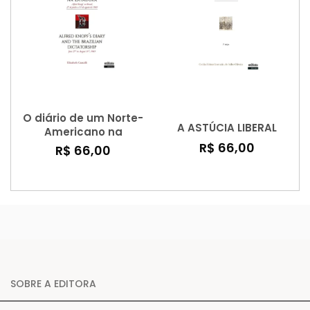
O diário de um Norte-
A ASTÚCIA LIBERAL
Americano na
ditadura – Alfred
R$ 66,00
R$ 66,00
Knopf no Brasil, 27 de
junho a 31 de agosto
de 1969 (Edição
bilíngue
Português/Inglês)
SOBRE A EDITORA