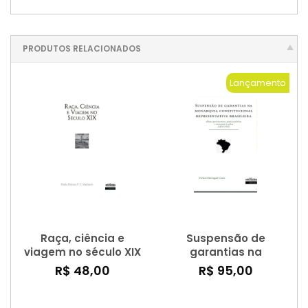
PRODUTOS RELACIONADOS
Lançamento
Raça, ciência e
Suspensão de
viagem no século XIX
garantias na
monarquia
R$ 48,00
R$ 95,00
constitucional
representativa
brasileira