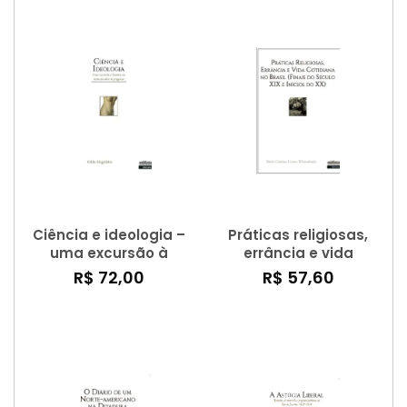
Ciência e ideologia –
Práticas religiosas,
uma excursão à
errância e vida
história em torno da
cotidiana no Brasil
R$ 72,00
R$ 57,60
ideia de progresso
(finais do século XIX e
inícios do XX)