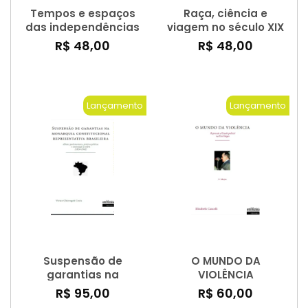
Tempos e espaços
Raça, ciência e
das independências
viagem no século XIX
– a inserção do Brasil
R$ 48,00
R$ 48,00
no mundo ocidental
(1780-1830)
Lançamento
Lançamento
Suspensão de
O MUNDO DA
garantias na
VIOLÊNCIA
monarquia
R$ 95,00
R$ 60,00
constitucional