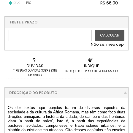
R$ 66,00
PIX
1x sem juros de R$ 66,00
.
.
.
.
.
.
.
.
.
.
FRETE E PRAZO
.
CALCULAR
Não sei meu cep
DÚVIDAS
INDIQUE
TIRE SUAS DÚVIDAS SOBRE ESTE
INDIQUE ESTE PRODUTO A UM AMIGO
PRODUTO
DESCRIÇÃO DO PRODUTO
Os dez textos aqui reunidos tratam de diversos aspectos da
sociedade e da cultura da África Romana, mas têm como foco duas
direções principais: a história da cidade, do campo e das fronteiras
vista “a partir de baixo”, isto é, a partir das experiências de
pastores, soldados, camponeses e trabalhadores urbanos, e a
história do cristianismo africano. Oito desses capítulos são ensaios