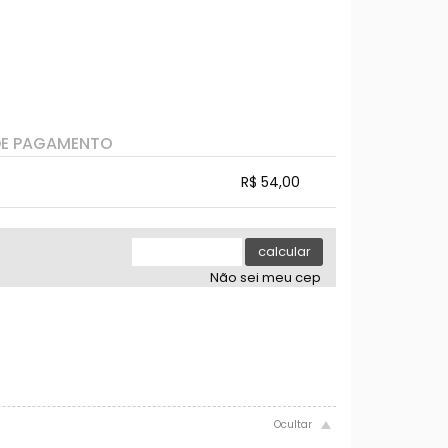
DE PAGAMENTO
R$ 54,00
.
.
.
.
.
calcular
Não sei meu cep