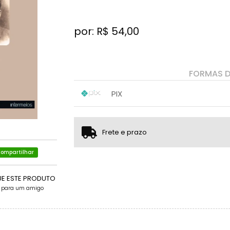
por: R$
54,00
FORMAS 
PIX
1x sem juros de R$ 54,00
.
.
.
.
.
.
Frete e prazo
ompartilhar
UE ESTE PRODUTO
e para um amigo