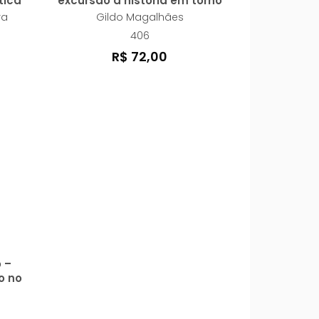
tica
excursão à história em torno
da ideia de progresso
ra
Gildo Magalhães
406
R$ 72,00
 –
o no
de