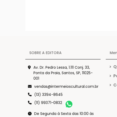
SOBRE A EDITORA
Me
>
Q
Av. Dr. Pedro Lessa, 1.111 Conj. 33,
Ponta da Praia, Santos, SP, 11025-
>
Po
001
>
C
vendas@intermeioscultural.com.br
(13) 3394-8645
(11) 99371-0832
De Segunda à Sexta das 10:00 às