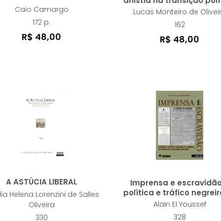
anistia na transição polí
Caio Camargo
Lucas Monteiro de Olivei
172 p.
162
R$ 48,00
R$ 48,00
A ASTÚCIA LIBERAL
Imprensa e escravidão
política e tráfico negreir
lia Helena Lorenzini de Salles
Império do Brasil (Rio 
Alain El Youssef
Oliveira
Janeiro, 1822-1850)
328
330