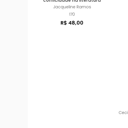
comicidade na literatura
brasileira modernista
Jacqueline Ramos
170
R$ 48,00
Ceci