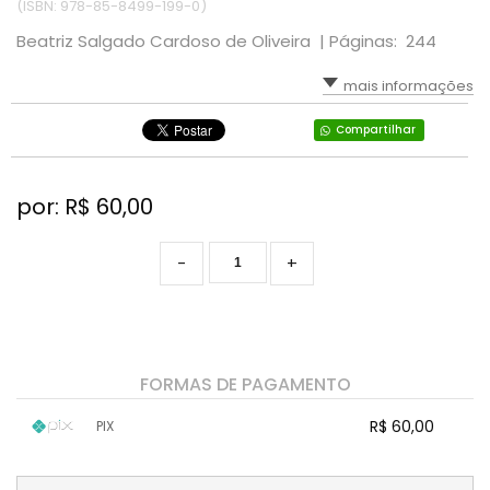
(ISBN: 978-85-8499-199-0)
Beatriz Salgado Cardoso de Oliveira |
Páginas: 244
mais informações
Compartilhar
por: R$
60,00
-
+
FORMAS DE PAGAMENTO
R$ 60,00
PIX
1x sem juros de R$ 60,00
.
.
.
.
.
.