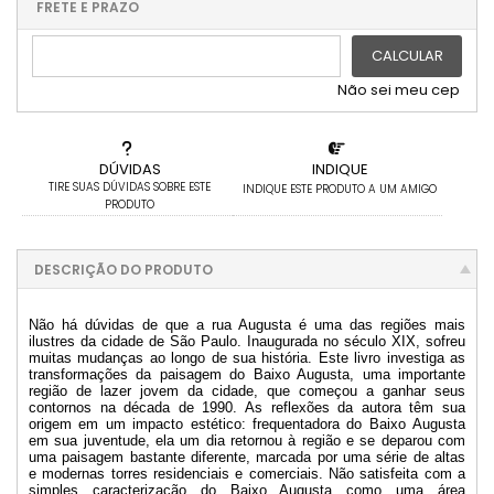
.
.
.
.
FRETE E PRAZO
.
CALCULAR
Não sei meu cep
DÚVIDAS
INDIQUE
TIRE SUAS DÚVIDAS SOBRE ESTE
INDIQUE ESTE PRODUTO A UM AMIGO
PRODUTO
DESCRIÇÃO DO PRODUTO
Não há dúvidas de que a rua Augusta é uma das regiões mais
ilustres da cidade de São Paulo. Inaugurada no século XIX, sofreu
muitas mudanças ao longo de sua história. Este livro investiga as
transformações da paisagem do Baixo Augusta, uma importante
região de lazer jovem da cidade, que começou a ganhar seus
contornos na década de 1990. As reflexões da autora têm sua
origem em um impacto estético: frequentadora do Baixo Augusta
em sua juventude, ela um dia retornou à região e se deparou com
uma paisagem bastante diferente, marcada por uma série de altas
e modernas torres residenciais e comerciais. Não satisfeita com a
simples caracterização do Baixo Augusta como uma área