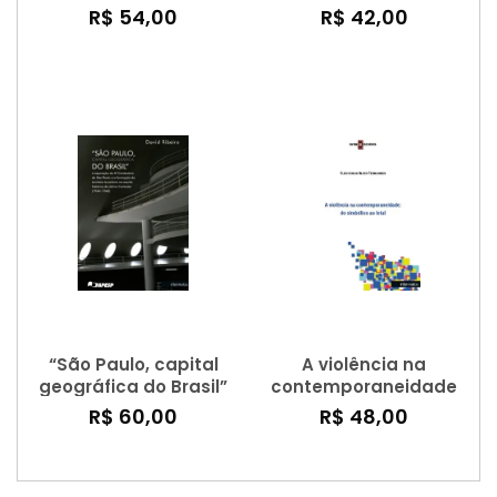
de além-mar –
DISTINÇÃO SOCIAL
R$ 54,00
R$ 42,00
cosmopolitismo e
modernidade nos
olhares sobre São
Paulo
“São Paulo, capital
A violência na
geográfica do Brasil”
contemporaneidade
– a exposição do IV
– do simbólico ao
R$ 60,00
R$ 48,00
centenário de São
letal
Paulo e a formação
do território brasileiro