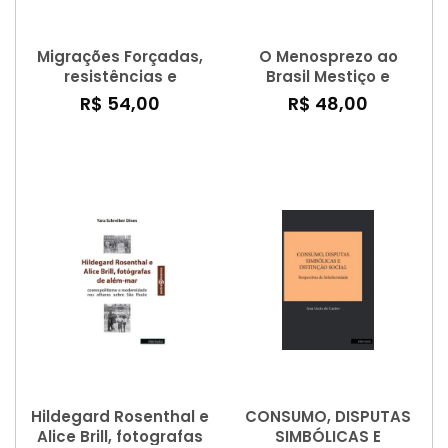
Migrações Forçadas,
O Menosprezo ao
resistências e
Brasil Mestiço e
perspectivas:
Popular
R$ 54,00
R$ 48,00
américa central,
México e estados
unidos (2016-2020)
Hildegard Rosenthal e
CONSUMO, DISPUTAS
Alice Brill, fotografas
SIMBÓLICAS E